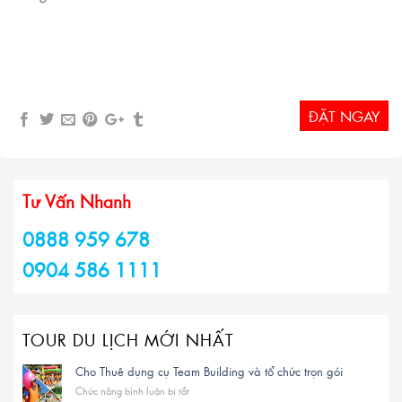
ĐẶT NGAY
Tư Vấn Nhanh
0888 959 678
0904 586 1111
TOUR DU LỊCH MỚI NHẤT
Cho Thuê dụng cụ Team Building và tổ chức trọn gói
Chức năng bình luận bị tắt
ở