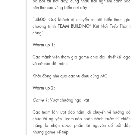
bồ bơi tại nơi đây, cùng nhau trãi nghiệm cảnh sắc
nên thơ của vùng biển nơi đây
1
4
h00
: Quý khách di chuyển ra bãi biển tham gia
chương trình
TEAM BUILDING
“ Kết Nối Tiếp Thành
công”
Warm up 1:
Các thành viên tham gia game chia đội, thiết kế logo
và cờ của đội mình.
Khởi động nhẹ qua các vũ điệu cùng MC
Warm up 2:
Game 1
: Vượt chướng ngại vật
Các team lần lượt đào hầm, di chuyển về hướng có
chứa tài nguyên. Team nào hoàn thành trước thì chiến
thắng là nhận được phần tài nguyên để bắt đầu
những game kế tiếp.