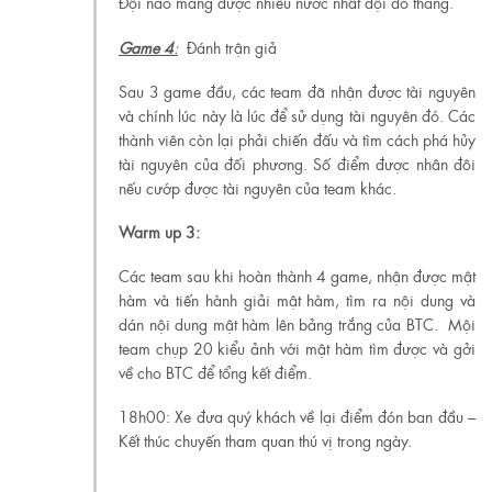
Đội nào mang được nhiều nước nhất đội đó thắng.
Game 4
:
Đánh trận giả
Sau 3 game đầu, các team đã nhận được tài nguyên
và chính lúc này là lúc để sử dụng tài nguyên đó. Các
thành viên còn lại phải chiến đấu và tìm cách phá hủy
tài nguyên của đối phương. Số điểm được nhân đôi
nếu cướp được tài nguyên của team khác.
Warm up 3:
Các team sau khi hoàn thành 4 game, nhận được mật
hàm và tiến hành giải mật hàm, tìm ra nội dung và
dán nội dung mật hàm lên bảng trắng của BTC. Mội
team chụp 20 kiểu ảnh với mật hàm tìm được và gởi
về cho BTC để tổng kết điểm.
18h00: Xe đưa quý khách về lại điểm đón ban đầu –
Kết thúc chuyến tham quan thú vị trong ngày.