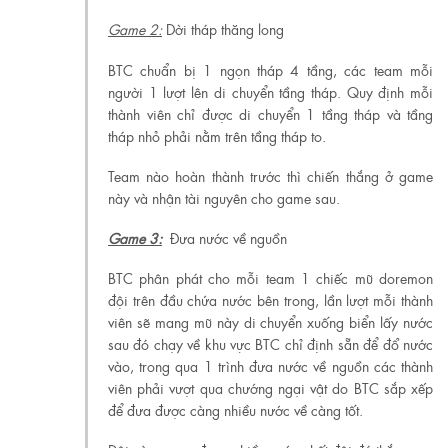
Game 2:
Dời tháp thăng long
BTC chuẩn bị 1 ngọn tháp 4 tầng, các team mỗi
người 1 lượt lên di chuyển tầng tháp. Quy định mỗi
thành viên chỉ được di chuyển 1 tầng tháp và tầng
tháp nhỏ phải nằm trên tầng tháp to.
Team nào hoàn thành trước thì chiến thắng ở game
này và nhận tài nguyên cho game sau.
Game 3:
Đưa nước về nguồn
BTC phân phát cho mỗi team 1 chiếc mũ doremon
đội trên đầu chứa nước bên trong, lần lượt mỗi thành
viên sẽ mang mũ này di chuyển xuống biển lấy nước
sau đó chạy về khu vực BTC chỉ định sẵn để đổ nước
vào, trong qua 1 trình đưa nước về nguồn các thành
viên phải vượt qua chướng ngại vật do BTC sắp xếp
để đưa được càng nhiều nước về càng tốt.