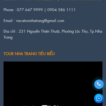
Phone : 077 647 9999 | 0904 586 1111
Email : vacationnhatrang@gmail.com
Địa chỉ : 231 Nguyễn Thiện Thuật, Phường Lộc Thọ, Tp.Nha
Trang
TOUR NHA TRANG TIÊU BIỂU