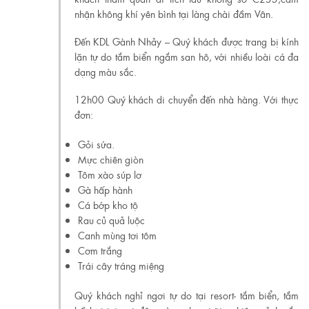
nhận không khí yên bình tại làng chài đầm Vân.
Đến KDL Gành Nhảy – Quý khách được trang bị kính
lặn tự do tắm biển ngắm san hô, với nhiều loài cá đa
dạng màu sắc.
12h00 Quý khách di chuyển đến nhà hàng. Với thực
đơn:
Gỏi sứa.
Mực chiên giòn
Tôm xào súp lơ
Gà hấp hành
Cá bớp kho tộ
Rau củ quả luộc
Canh mùng tơi tôm
Cơm trắng
Trái cây tráng miệng
Quý khách nghỉ ngơi tự do tại resort- tắm biển, tắm