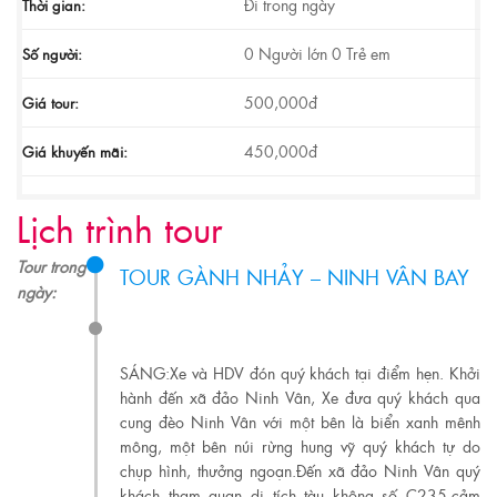
Đi trong ngày
Thời gian:
0 Người lớn 0 Trẻ em
Số người:
500,000đ
Giá tour:
450,000đ
Giá khuyến mãi:
Lịch trình tour
Tour trong
TOUR GÀNH NHẢY – NINH VÂN BAY
ngày:
SÁNG:Xe và HDV đón quý khách tại điểm hẹn. Khởi
hành đến xã đảo Ninh Vân, Xe đưa quý khách qua
cung đèo Ninh Vân với một bên là biển xanh mênh
mông, một bên núi rừng hung vỹ quý khách tự do
chụp hình, thưởng ngoạn.Đến xã đảo Ninh Vân quý
khách tham quan di tích tàu không số C235,cảm