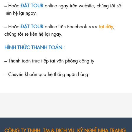
– Hoặc
ĐẶT TOUR
online ngay trên website, chúng tôi sẽ
liên hệ lại ngay.
– Hoặc
ĐẶT TOUR
online trên Facebook >>>
tại đây
,
chúng tôi sẽ liên hệ lại ngay.
HÌNH THỨC THANH TOÁN :
– Thanh toán trực tiếp tại văn phòng công ty
– Chuyển khoản qua hệ thống ngân hàng
CÔNG TY TNHH TM & DỊCH VỤ KỲ NGHỈ NHA TRANG