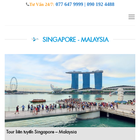
Skip
077 647 9999 | 090 192 4488
Tư Vấn 24/7:
to
content
SINGAPORE - MALAYSIA
Tour liên tuyến Singapore – Malaysia