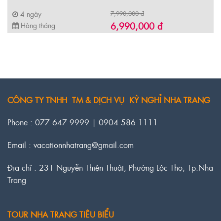
7,990,000
đ
4 ngày
6,990,000
đ
Hàng tháng
CÔNG TY TNHH TM & DỊCH VỤ KỲ NGHỈ NHA TRANG
Phone : 077 647 9999 | 0904 586 1111
Email : vacationnhatrang@gmail.com
Địa chỉ : 231 Nguyễn Thiện Thuật, Phường Lộc Thọ, Tp.Nha
Trang
TOUR NHA TRANG TIÊU BIỂU