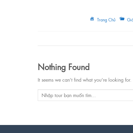
Skip
to
content
Trang Chủ
Giớ
Nothing Found
It seems we can’t find what you’re looking for