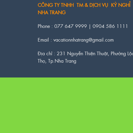
CÔNG TY TNHH TM & DỊCH VỤ KỲ NGHỈ
NHA TRANG
Phone : 077 647 9999 | 0904 586 1111
Email : vacationnhatrang@gmail.com
Địa chỉ : 231 Nguyễn Thiện Thuật, Phường Lộ
Thọ, Tp.Nha Trang