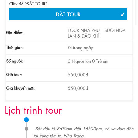
Click để "ĐẶT TOUR".!
ĐẶT TOUR
TOUR NHA PHU – SUỐI HOA
Địa điểm:
LAN & ĐẢO KHỈ
Đi trong ngày
Thời gian:
0 Người lớn 0 Trẻ em
Số người:
550,000đ
Giá tour:
550,000đ
Giá khuyến mãi:
Lịch trình tour
Bắt đầu từ 8:00am đến 16h00pm, có xe đưa đón
tại trung tâm tp. Nha Trang.