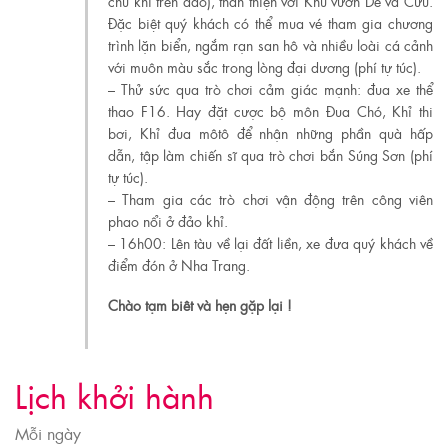
chú khỉ trên đảo), thân thiện với Khu vườn Dê và Cừu.
Đặc biệt quý khách có thể mua vé tham gia chương
trình lặn biển, ngắm rạn san hô và nhiều loài cá cảnh
với muôn màu sắc trong lòng đại dương (phí tự túc).
– Thử sức qua trò chơi cảm giác mạnh: đua xe thể
thao F16. Hay đặt cược bộ môn Đua Chó, Khỉ thi
bơi, Khỉ đua môtô để nhận những phần quà hấp
dẫn, tập làm chiến sĩ qua trò chơi bắn Súng Sơn (phí
tự túc).
– Tham gia các trò chơi vận động trên công viên
phao nổi ở đảo khỉ.
– 16h00: Lên tàu về lại đất liền, xe đưa quý khách về
điểm đón ở Nha Trang.
Chào tạm biêt và hẹn gặp lại !
Lịch khởi hành
Mỗi ngày