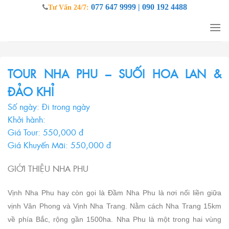
Skip
077 647 9999 | 090 192 4488
Tư Vấn 24/7:
to
content
TOUR NHA PHU – SUỐI HOA LAN &
ĐẢO KHỈ
Số ngày: Đi trong ngày
Khởi hành:
Giá Tour: 550,000 đ
Giá Khuyến Mãi: 550,000 đ
GIỚI THIỆU NHA PHU
Vịnh Nha Phu hay còn gọi là Đầm Nha Phu là nơi nối liền giữa
vịnh Vân Phong và Vịnh Nha Trang. Nằm cách Nha Trang 15km
về phía Bắc, rộng gần 1500ha. Nha Phu là một trong hai vùng