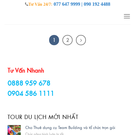
Skip
077 647 9999 | 090 192 4488
Tư Vấn 24/7:
to
content
1
2
Tư Vấn Nhanh
0888 959 678
0904 586 1111
TOUR DU LỊCH MỚI NHẤT
Cho Thuê dụng cụ Team Building và tổ chức trọn gói
Chức năng bình luận bị tắt
ở