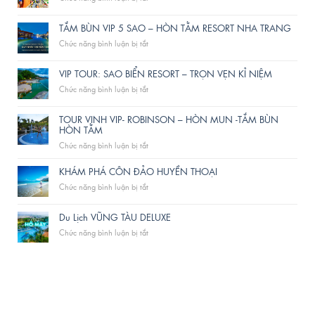
Cho
Thuê
TẮM BÙN VIP 5 SAO – HÒN TẰM RESORT NHA TRANG
dụng
Chức năng bình luận bị tắt
ở
cụ
TẮM
Team
BÙN
Building
VIP TOUR: SAO BIỂN RESORT – TRỌN VẸN KỈ NIỆM
VIP
và
Chức năng bình luận bị tắt
ở
5
tổ
VIP
SAO
chức
TOUR:
–
trọn
TOUR VỊNH VIP- ROBINSON – HÒN MUN -TẮM BÙN
SAO
HÒN
HÒN TẰM
gói
BIỂN
TẰM
Chức năng bình luận bị tắt
ở
RESORT
RESORT
TOUR
–
NHA
VỊNH
KHÁM PHÁ CÔN ĐẢO HUYỀN THOẠI
TRỌN
TRANG
VIP-
VẸN
Chức năng bình luận bị tắt
ở
ROBINSON
KỈ
KHÁM
–
NIỆM
PHÁ
Du Lịch VŨNG TÀU DELUXE
HÒN
CÔN
MUN
Chức năng bình luận bị tắt
ở
ĐẢO
-
Du
HUYỀN
TẮM
Lịch
THOẠI
BÙN
VŨNG
HÒN
TÀU
TẰM
DELUXE