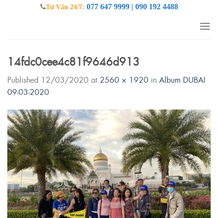
Skip
077 647 9999 | 090 192 4488
Tư Vấn 24/7:
to
content
14fdc0cee4c81f9646d913
Published
12/03/2020
at
2560 × 1920
in
Album DUBAI
09-03-2020