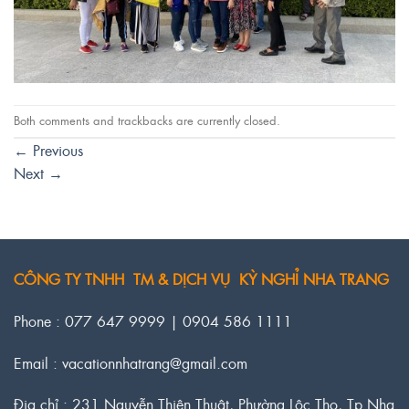
Both comments and trackbacks are currently closed.
←
Previous
Next
→
CÔNG TY TNHH TM & DỊCH VỤ KỲ NGHỈ NHA TRANG
Phone : 077 647 9999 | 0904 586 1111
Email : vacationnhatrang@gmail.com
Địa chỉ : 231 Nguyễn Thiện Thuật, Phường Lộc Thọ, Tp.Nha