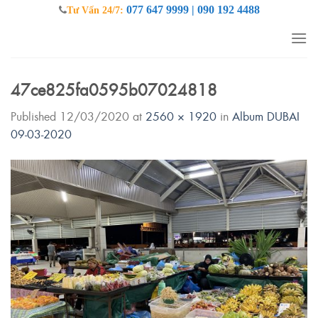
Skip
077 647 9999 | 090 192 4488
Tư Vấn 24/7:
to
content
47ce825fa0595b07024818
Published
12/03/2020
at
2560 × 1920
in
Album DUBAI
09-03-2020