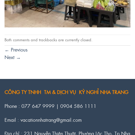
Both comments and trackbacks are currently closed.
←
Previous
Next
→
CÔNG TY TNHH TM & DỊCH VỤ KỲ NGHỈ NHA TRANG
Phone : 077 647 9999 | 0904 586 1111
Email : vacationnhatrang@gmail.com
Địa chỉ : 231 Nguyễn Thiện Thuật, Phường Lộc Thọ, Tp.Nha